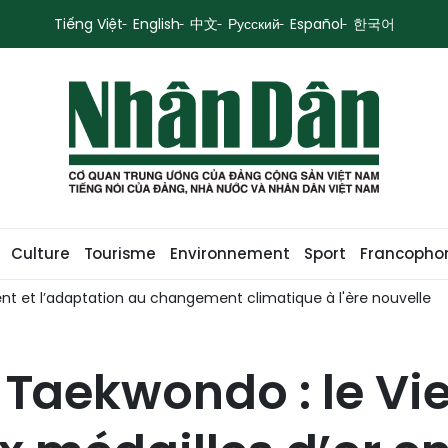
Tiếng Việt
English
中文
Русский
Español
한국어
Culture
Tourisme
Environnement
Sport
Francopho
ent et l’adaptation au changement climatique à l'ère nouvelle
 Taekwondo : le V