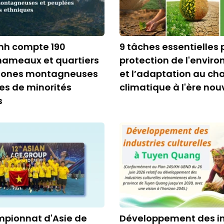
nh compte 190
9 tâches essentielles 
 hameaux et quartiers
protection de l'envir
 zones montagneuses
et l’adaptation au c
es de minorités
climatique à l'ère nou
s
mpionnat d'Asie de
Développement des in