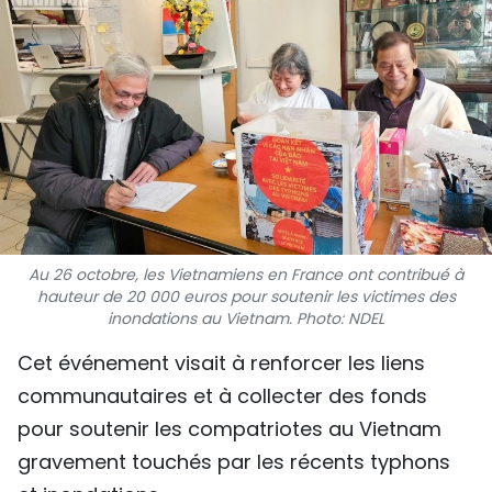
SPORT
FRANCOPHONIE
PAYS NATAL
INTERNATIONAL
MÉGASTORIE
Au 26 octobre, les Vietnamiens en France ont contribué à
INFOGRAPHIE
hauteur de 20 000 euros pour soutenir les victimes des
inondations au Vietnam. Photo: NDEL
PHOTO
Cet événement visait à renforcer les liens
communautaires et à collecter des fonds
VIDÉO
pour soutenir les compatriotes au Vietnam
gravement touchés par les récents typhons
À PROPOS DU "PEUPLE"