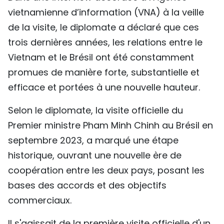
vietnamienne d’information (VNA) à la veille
TIẾNG VIỆT
de la visite, le diplomate a déclaré que ces
ENGLISH
trois dernières années, les relations entre le
Vietnam et le Brésil ont été constamment
中文
promues de manière forte, substantielle et
РУССКИЙ
efficace et portées à une nouvelle hauteur.
ESPAÑOL
Selon le diplomate, la visite officielle du
Premier ministre Pham Minh Chinh au Brésil en
septembre 2023, a marqué une étape
historique, ouvrant une nouvelle ère de
coopération entre les deux pays, posant les
bases des accords et des objectifs
commerciaux.
Il s'agissait de la première visite officielle d'un