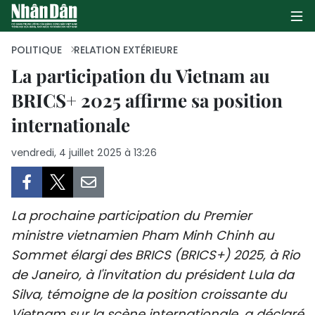
POLITIQUE
RELATION EXTÉRIEURE
La participation du Vietnam au
BRICS+ 2025 affirme sa position
PAGE D'ACCUEIL
internationale
POLITIQUE
vendredi, 4 juillet 2025 à 13:26
ÉCONOMIE
SOCIÉTÉ
La prochaine participation du Premier
CULTURE
ministre vietnamien Pham Minh Chinh au
Sommet élargi des BRICS (BRICS+) 2025, à Rio
TOURISME
de Janeiro, à l'invitation du président Lula da
Silva, témoigne de la position croissante du
ENVIRONNEMENT
Vietnam sur la scène internationale, a déclaré