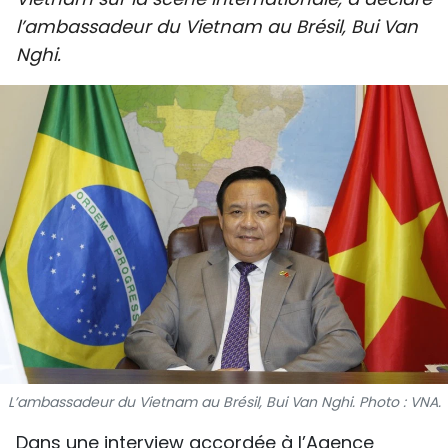
SPORT
l’ambassadeur du Vietnam au Brésil, Bui Van
Nghi.
FRANCOPHONIE
PAYS NATAL
INTERNATIONAL
MÉGASTORIE
INFOGRAPHIE
PHOTO
VIDÉO
L’ambassadeur du Vietnam au Brésil, Bui Van Nghi. Photo : VNA.
À PROPOS DU "PEUPLE"
Dans une interview accordée à l’Agence