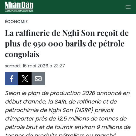
ÉCONOMIE
La raffinerie de Nghi Son reçoit de
plus de 950 000 barils de pétrole
PAGE D'ACCUEIL
congolais
POLITIQUE
samedi, 16 mai 2026 à 23:27
ÉCONOMIE
SOCIÉTÉ
Selon le plan de production 2026 annoncé en
CULTURE
début d’année, la SARL de raffinerie et de
pétrochimie de Nghi Son (NSRP) prévoit
TOURISME
d’importer près de 12,5 millions de tonnes de
pétrole brut et de fournir environ 9 millions de
ENVIRONNEMENT
tonnes de produits pétroliers au marché