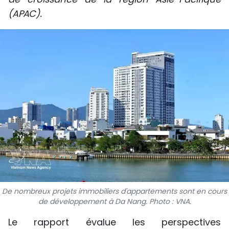
SPORT
(APAC).
FRANCOPHONIE
PAYS NATAL
INTERNATIONAL
MÉGASTORIE
INFOGRAPHIE
PHOTO
VIDÉO
De nombreux projets immobiliers d'appartements sont en cours
de développement à Da Nang. Photo : VNA.
À PROPOS DU "PEUPLE"
Le rapport évalue les perspectives