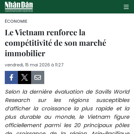
ÉCONOMIE
Le Vietnam renforce la
compétitivité de son marché
PAGE D'ACCUEIL
immobilier
POLITIQUE
vendredi, 15 mai 2026 à 11:27
ÉCONOMIE
SOCIÉTÉ
Selon la dernière évaluation de Savills World
CULTURE
Research sur les régions susceptibles
d’afficher la croissance la plus rapide et la
TOURISME
plus durable au monde, le Vietnam figure
officiellement parmi les 20 principaux pôles
ENVIRONNEMENT
de croissance de la région Asie-Pacifique