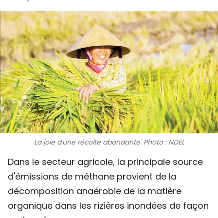
SPORT
FRANCOPHONIE
PAYS NATAL
INTERNATIONAL
MÉGASTORIE
INFOGRAPHIE
La joie d'une récolte abondante. Photo : NDEL
PHOTO
Dans le secteur agricole, la principale source
VIDÉO
d'émissions de méthane provient de la
décomposition anaérobie de la matière
organique dans les rizières inondées de façon
À PROPOS DU "PEUPLE"