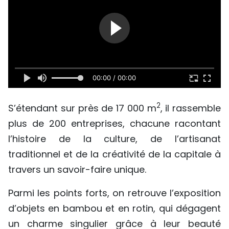
SPORT
FRANCOPHONIE
PAYS NATAL
00:00 / 00:00
INTERNATIONAL
2
S’étendant sur près de 17 000 m
, il rassemble
MÉGASTORIE
plus de 200 entreprises, chacune racontant
INFOGRAPHIE
l’histoire de la culture, de l’artisanat
traditionnel et de la créativité de la capitale à
PHOTO
travers un savoir-faire unique.
VIDÉO
Parmi les points forts, on retrouve l’exposition
d’objets en bambou et en rotin, qui dégagent
À PROPOS DU "PEUPLE"
un charme singulier grâce à leur beauté