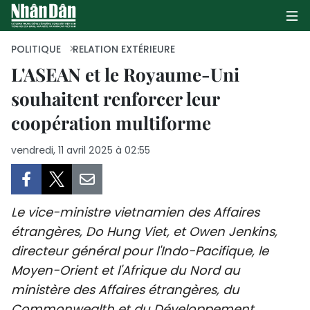
POLITIQUE
RELATION EXTÉRIEURE
L'ASEAN et le Royaume-Uni
souhaitent renforcer leur
PAGE D'ACCUEIL
coopération multiforme
POLITIQUE
vendredi, 11 avril 2025 à 02:55
ÉCONOMIE
SOCIÉTÉ
Le vice-ministre vietnamien des Affaires
CULTURE
étrangères, Do Hung Viet, et Owen Jenkins,
directeur général pour l'Indo-Pacifique, le
TOURISME
Moyen-Orient et l'Afrique du Nord au
ministère des Affaires étrangères, du
ENVIRONNEMENT
Commonwealth et du Développement