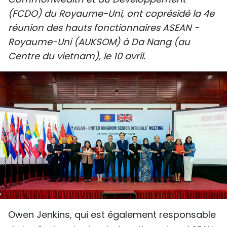
SPORT
(FCDO) du Royaume-Uni, ont coprésidé la 4e
réunion des hauts fonctionnaires ASEAN -
FRANCOPHONIE
Royaume-Uni (AUKSOM) à Da Nang (au
Centre du vietnam), le 10 avril.
PAYS NATAL
INTERNATIONAL
MÉGASTORIE
INFOGRAPHIE
PHOTO
VIDÉO
Owen Jenkins, qui est également responsable
À PROPOS DU "PEUPLE"