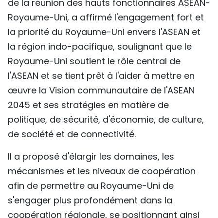
de la réunion des hauts fonctionnaires ASEAN-
TIẾNG VIỆT
Royaume-Uni, a affirmé l'engagement fort et
la priorité du Royaume-Uni envers l'ASEAN et
ENGLISH
la région indo-pacifique, soulignant que le
中文
Royaume-Uni soutient le rôle central de
l'ASEAN et se tient prêt à l'aider à mettre en
РУССКИЙ
œuvre la Vision communautaire de l'ASEAN
2045 et ses stratégies en matière de
ESPAÑOL
politique, de sécurité, d'économie, de culture,
de société et de connectivité.
Il a proposé d'élargir les domaines, les
mécanismes et les niveaux de coopération
afin de permettre au Royaume-Uni de
s'engager plus profondément dans la
coopération régionale, se positionnant ainsi