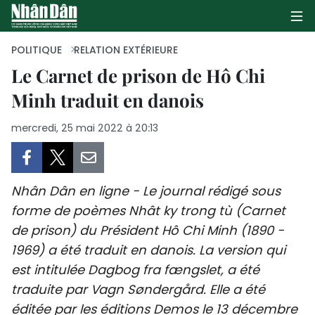
POLITIQUE
RELATION EXTÉRIEURE
Le Carnet de prison de Hô Chi
Minh traduit en danois
PAGE D'ACCUEIL
mercredi, 25 mai 2022 à 20:13
POLITIQUE
ÉCONOMIE
Nhân Dân en ligne - Le journal rédigé sous
SOCIÉTÉ
forme de poèmes Nhât ky trong tù (Carnet
de prison) du Président Hô Chi Minh (1890 -
CULTURE
1969) a été traduit en danois. La version qui
TOURISME
est intitulée Dagbog fra fængslet, a été
traduite par Vagn Søndergård. Elle a été
ENVIRONNEMENT
éditée par les éditions Demos le 13 décembre