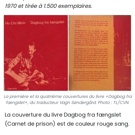
1970 et tirée à 1.500 exemplaires.
SPORT
FRANCOPHONIE
PAYS NATAL
INTERNATIONAL
MÉGASTORIE
INFOGRAPHIE
PHOTO
La première et la quatrième couvertures du livre +Dagbog fra
fængslet+, du traducteur Vagn Søndergård. Photo : TL/CVN.
VIDÉO
La couverture du livre Dagbog fra fængslet
(Carnet de prison) est de couleur rouge sang.
À PROPOS DU "PEUPLE"