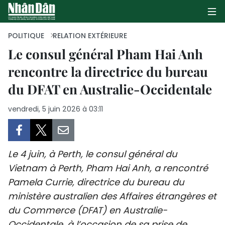
POLITIQUE
RELATION EXTÉRIEURE
Le consul général Pham Hai Anh
rencontre la directrice du bureau
PAGE D'ACCUEIL
du DFAT en Australie-Occidentale
POLITIQUE
vendredi, 5 juin 2026 à 03:11
ÉCONOMIE
SOCIÉTÉ
Le 4 juin, à Perth, le consul général du
CULTURE
Vietnam à Perth, Pham Hai Anh, a rencontré
Pamela Currie, directrice du bureau du
TOURISME
ministère australien des Affaires étrangères et
du Commerce (DFAT) en Australie-
ENVIRONNEMENT
Occidentale, à l’occasion de sa prise de