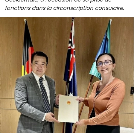
SPORT
fonctions dans la circonscription consulaire.
FRANCOPHONIE
PAYS NATAL
INTERNATIONAL
MÉGASTORIE
INFOGRAPHIE
PHOTO
VIDÉO
À PROPOS DU "PEUPLE"