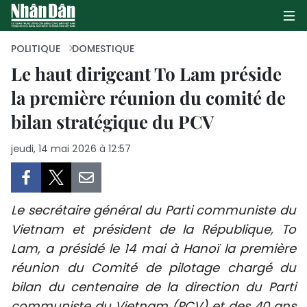
POLITIQUE
DOMESTIQUE
Le haut dirigeant To Lam préside
la première réunion du comité de
PAGE D'ACCUEIL
bilan stratégique du PCV
POLITIQUE
jeudi, 14 mai 2026 à 12:57
ÉCONOMIE
SOCIÉTÉ
Le secrétaire général du Parti communiste du
CULTURE
Vietnam et président de la République, To
Lam, a présidé le 14 mai à Hanoï la première
TOURISME
réunion du Comité de pilotage chargé du
bilan du centenaire de la direction du Parti
ENVIRONNEMENT
communiste du Vietnam (PCV) et des 40 ans