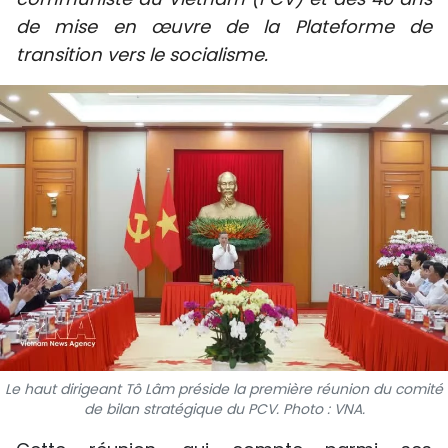
SPORT
de mise en œuvre de la Plateforme de
transition vers le socialisme.
FRANCOPHONIE
PAYS NATAL
INTERNATIONAL
MÉGASTORIE
INFOGRAPHIE
PHOTO
VIDÉO
Le haut dirigeant Tô Lâm préside la première réunion du comité
de bilan stratégique du PCV. Photo : VNA.
À PROPOS DU "PEUPLE"