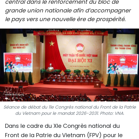
central dans le renforcement du bloc de
SPORT
grande union nationale afin d’accompagner
le pays vers une nouvelle ère de prospérité.
FRANCOPHONIE
PAYS NATAL
INTERNATIONAL
MÉGASTORIE
INFOGRAPHIE
PHOTO
Séance de débat du 11e Congrès national du Front de la Patrie
VIDÉO
du Vietnam pour le mandat 2026-2031. Photo: VNA.
Dans le cadre du XIe Congrès national du
À PROPOS DU "PEUPLE"
Front de la Patrie du Vietnam (FPV) pour le