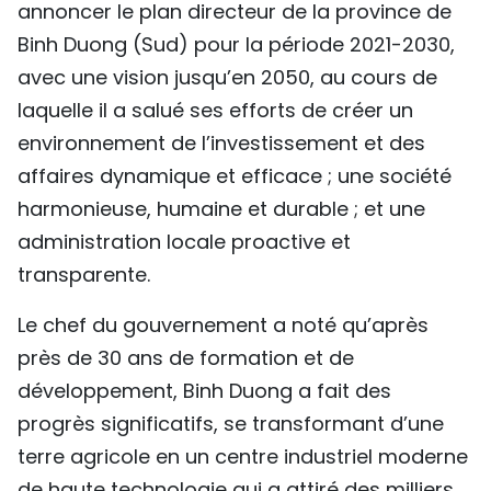
annoncer le plan directeur de la province de
TIẾNG VIỆT
Binh Duong (Sud) pour la période 2021-2030,
avec une vision jusqu’en 2050, au cours de
ENGLISH
laquelle il a salué ses efforts de créer un
中文
environnement de l’investissement et des
affaires dynamique et efficace ; une société
РУССКИЙ
harmonieuse, humaine et durable ; et une
ESPAÑOL
administration locale proactive et
transparente.
Le chef du gouvernement a noté qu’après
près de 30 ans de formation et de
développement, Binh Duong a fait des
progrès significatifs, se transformant d’une
terre agricole en un centre industriel moderne
de haute technologie qui a attiré des milliers