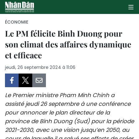
ÉCONOMIE
Le PM félicite Binh Duong pour
son climat des affaires dynamique
PAGE D'ACCUEIL
et efficace
POLITIQUE
jeudi, 26 septembre 2024 à 11:06
ÉCONOMIE
SOCIÉTÉ
Le Premier ministre Pham Minh Chinh a
CULTURE
assisté jeudi 26 septembre à une conférence
pour annoncer le plan directeur de la
TOURISME
province de Binh Duong (Sud) pour la période
2021-2030, avec une vision jusqu’en 2050, au
ENVIRONNEMENT
cours de laquelle il a salué ses efforts de créer