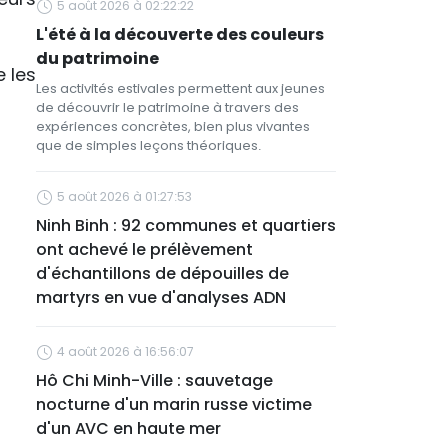
5 août 2026 à 02:22:22
L'été à la découverte des couleurs
du patrimoine
 les
Les activités estivales permettent aux jeunes
de découvrir le patrimoine à travers des
expériences concrètes, bien plus vivantes
que de simples leçons théoriques.
5 août 2026 à 01:27:53
Ninh Binh : 92 communes et quartiers
ont achevé le prélèvement
d'échantillons de dépouilles de
martyrs en vue d'analyses ADN
4 août 2026 à 16:56:07
Hô Chi Minh-Ville : sauvetage
nocturne d'un marin russe victime
d'un AVC en haute mer