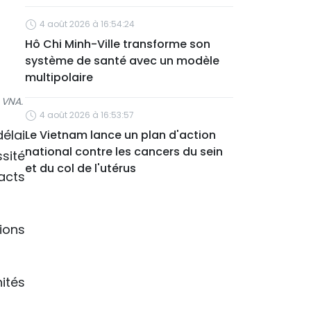
4 août 2026 à 16:54:24
Hô Chi Minh-Ville transforme son
système de santé avec un modèle
multipolaire
 VNA.
4 août 2026 à 16:53:57
élai
Le Vietnam lance un plan d'action
national contre les cancers du sein
sité
et du col de l'utérus
acts
ions
ités