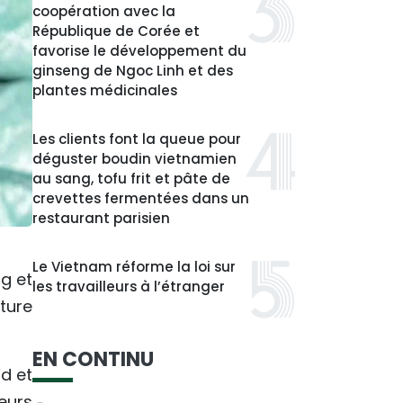
coopération avec la
République de Corée et
favorise le développement du
ginseng de Ngoc Linh et des
plantes médicinales
Les clients font la queue pour
déguster boudin vietnamien
au sang, tofu frit et pâte de
crevettes fermentées dans un
restaurant parisien
Le Vietnam réforme la loi sur
g et
les travailleurs à l’étranger
lture
EN CONTINU
d et
eurs