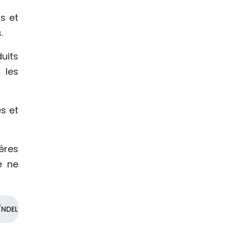
s et
.
uits
 les
s et
ères
e ne
NDEL