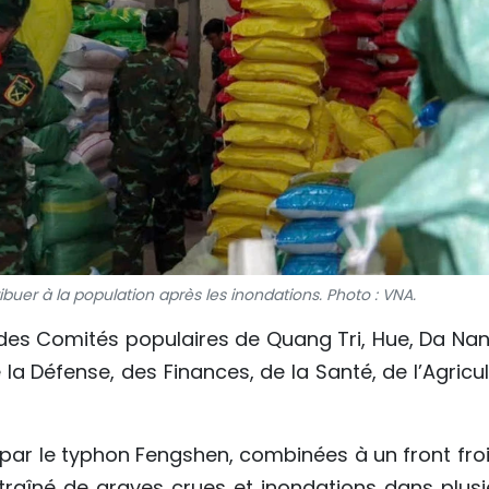
buer à la population après les inondations. Photo : VNA.
des Comités populaires de Quang Tri, Hue, Da Nan
la Défense, des Finances, de la Santé, de l’Agricu
 par le typhon Fengshen, combinées à un front froi
ntraîné de graves crues et inondations dans plusi