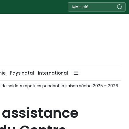
nie
Pays natal
International
apatriés pendant la saison sèche 2025 – 2026
Da Nang : reg
 assistance