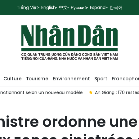
Tiếng Việt
English
中文
Русский
Español
한국어
Culture
Tourisme
Environnement
Sport
Francopho
selon un nouveau modèle
An Giang : 170 restes de soldats r
nistre ordonne une