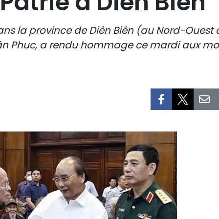
Patrie à Diên Biên
ns la province de Diên Biên (au Nord-Ouest du
ân Phuc, a rendu hommage ce mardi aux morts