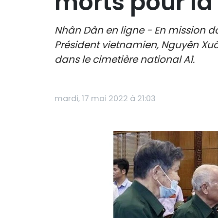
morts pour la 
Nhân Dân en ligne - En mission da
Président vietnamien, Nguyên Xu
dans le cimetière national A1.
mardi, 17 mai 2022 à 21:03