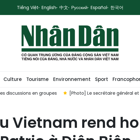
Tiếng Việt
English
中文
Русский
Español
한국어
Culture
Tourisme
Environnement
Sport
Francopho
des discussions en groupes
[Photo] Le secrétaire général e
 du Vietnam rend 