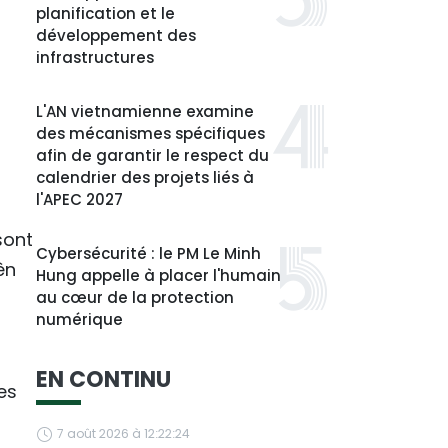
planification et le
développement des
infrastructures
L'AN vietnamienne examine
des mécanismes spécifiques
afin de garantir le respect du
calendrier des projets liés à
l'APEC 2027
sont
Cybersécurité : le PM Le Minh
ên
Hung appelle à placer l'humain
au cœur de la protection
numérique
EN CONTINU
es
7 août 2026 à 12:22:24