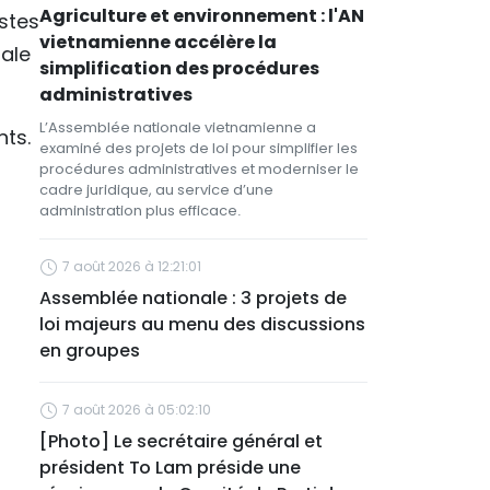
Agriculture et environnement : l'AN
stes
vietnamienne accélère la
nale
simplification des procédures
administratives
L’Assemblée nationale vietnamienne a
ts.
examiné des projets de loi pour simplifier les
procédures administratives et moderniser le
cadre juridique, au service d’une
administration plus efficace.
7 août 2026 à 12:21:01
Assemblée nationale : 3 projets de
loi majeurs au menu des discussions
en groupes
7 août 2026 à 05:02:10
[Photo] Le secrétaire général et
président To Lam préside une