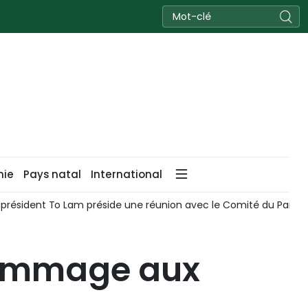
nie
Pays natal
International
t président To Lam préside une réunion avec le Comité du Part
hommage aux