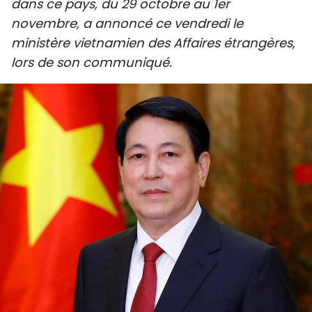
dans ce pays, du 29 octobre au 1er
SPORT
novembre, a annoncé ce vendredi le
ministère vietnamien des Affaires étrangères,
FRANCOPHONIE
lors de son communiqué.
PAYS NATAL
INTERNATIONAL
MÉGASTORIE
INFOGRAPHIE
PHOTO
VIDÉO
À PROPOS DU "PEUPLE"