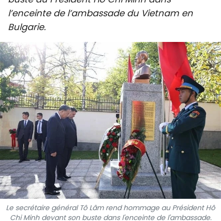
SPORT
l’enceinte de l’ambassade du Vietnam en
Bulgarie.
FRANCOPHONIE
PAYS NATAL
INTERNATIONAL
MÉGASTORIE
INFOGRAPHIE
PHOTO
VIDÉO
Le secrétaire général Tô Lâm rend hommage au Président Hô
À PROPOS DU "PEUPLE"
Chi Minh devant son buste dans l'enceinte de l'ambassade.