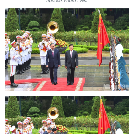
épouse. Photo : VNA.
TIẾNG VIỆT
ENGLISH
中文
РУССКИЙ
ESPAÑOL