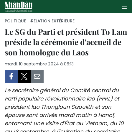
POLITIQUE
RELATION EXTÉRIEURE
Le SG du Parti et président To Lam
préside la cérémonie d'accueil de
PAGE D'ACCUEIL
son homologue du Laos
POLITIQUE
mardi, 10 septembre 2024 à 06:13
ÉCONOMIE
SOCIÉTÉ
Le secrétaire général du Comité central du
CULTURE
Parti populaire révolutionnaire lao (PPRL) et
président lao Thongloun Sisoulith et son
TOURISME
épouse sont arrivés mardi matin à Hanoï,
entamant une visite d'État au Vietnam, du 10
ENVIRONNEMENT
au 13 septembre, à l'invitation du secrétaire