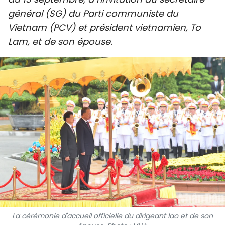
SPORT
général (SG) du Parti communiste du
Vietnam (PCV) et président vietnamien, To
FRANCOPHONIE
Lam, et de son épouse.
PAYS NATAL
INTERNATIONAL
MÉGASTORIE
INFOGRAPHIE
PHOTO
VIDÉO
À PROPOS DU "PEUPLE"
La cérémonie d'accueil officielle du dirigeant lao et de son