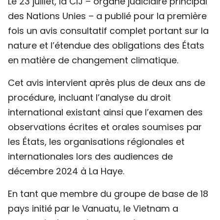
Le 23 juillet, la CIJ – organe judiciaire principal
TIẾNG VIỆT
des Nations Unies – a publié pour la première
fois un avis consultatif complet portant sur la
ENGLISH
nature et l’étendue des obligations des États
中文
en matière de changement climatique.
Cet avis intervient après plus de deux ans de
РУССКИЙ
procédure, incluant l’analyse du droit
ESPAÑOL
international existant ainsi que l’examen des
observations écrites et orales soumises par
les États, les organisations régionales et
internationales lors des audiences de
décembre 2024 à La Haye.
En tant que membre du groupe de base de 18
pays initié par le Vanuatu, le Vietnam a