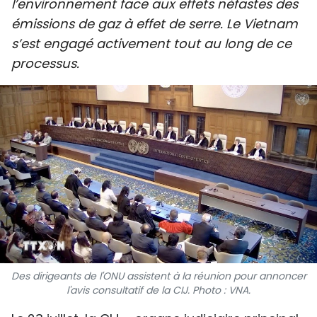
l’environnement face aux effets néfastes des
SPORT
émissions de gaz à effet de serre. Le Vietnam
s’est engagé activement tout au long de ce
FRANCOPHONIE
processus.
PAYS NATAL
INTERNATIONAL
MÉGASTORIE
INFOGRAPHIE
PHOTO
VIDÉO
Des dirigeants de l'ONU assistent à la réunion pour annoncer
l'avis consultatif de la CIJ. Photo : VNA.
À PROPOS DU "PEUPLE"