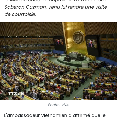
SPORT
Soberon Guzman, venu lui rendre une visite
de courtoisie.
FRANCOPHONIE
PAYS NATAL
INTERNATIONAL
MÉGASTORIE
INFOGRAPHIE
PHOTO
VIDÉO
Photo : VNA.
À PROPOS DU "PEUPLE"
L'ambassadeur vietnamien a affirmé que le