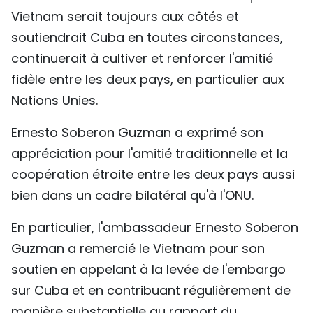
Vietnam serait toujours aux côtés et
TIẾNG VIỆT
soutiendrait Cuba en toutes circonstances,
ENGLISH
continuerait à cultiver et renforcer l'amitié
fidèle entre les deux pays, en particulier aux
中文
Nations Unies.
РУССКИЙ
Ernesto Soberon Guzman a exprimé son
ESPAÑOL
appréciation pour l'amitié traditionnelle et la
coopération étroite entre les deux pays aussi
bien dans un cadre bilatéral qu'à l'ONU.
En particulier, l'ambassadeur Ernesto Soberon
Guzman a remercié le Vietnam pour son
soutien en appelant à la levée de l'embargo
sur Cuba et en contribuant régulièrement de
manière substantielle au rapport du