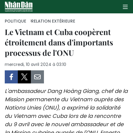
POLITIQUE
RELATION EXTÉRIEURE
Le Vietnam et Cuba coopèrent
étroitement dans d'importants
PAGE D'ACCUEIL
processus de l'ONU
POLITIQUE
mercredi, 10 avril 2024 à 03:10
ÉCONOMIE
SOCIÉTÉ
L'ambassadeur Dang Hoàng Giang, chef de la
CULTURE
Mission permanente du Vietnam auprès des
Nations Unies (ONU), a exprimé la solidarité
TOURISME
du Vietnam avec Cuba lors de la rencontre
du 9 avril avec le nouvel ambassadeur et de
ENVIRONNEMENT
la Mission cubaine auprès de l'ONU, Ernesto