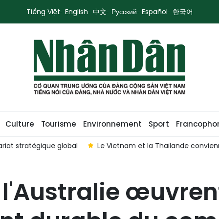
Tiếng Việt
English
中文
Русский
Español
한국어
Culture
Tourisme
Environnement
Sport
Francopho
riat stratégique global
Le Vietnam et la Thaïlande convien
l'Australie œuvren