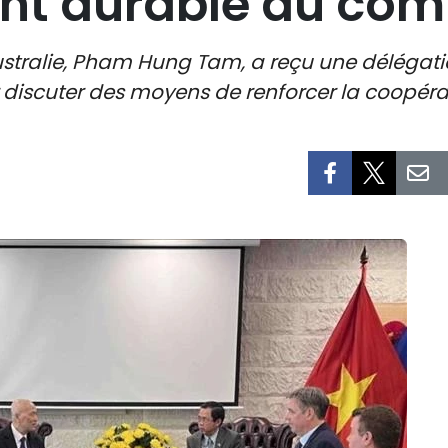
nt durable du co
ralie, Pham Hung Tam, a reçu une délégatio
discuter des moyens de renforcer la coopérat