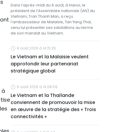
ls
Dans l’après-midi du 6 août, à Hanoï, le
président de l’Assemblée nationale (AN) du
Vietnam, Tran Thanh Man, a reçu
 ont
l’ambassadeur de Malaisie, Tan Yang Thai,
venu lui présenter ses salutations au terme
de son mandat au Vietnam.
6 août 2026 à 14:15:35
Le Vietnam et la Malaisie veulent
approfondir leur partenariat
stratégique global
6 août 2026 à 14:08:59
 à
Le Vietnam et la Thaïlande
tise
conviennent de promouvoir la mise
les
en œuvre de la stratégie des « Trois
connectivités »
bles