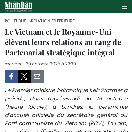
POLITIQUE
RELATION EXTÉRIEURE
Le Vietnam et le Royaume-Uni
élèvent leurs relations au rang de
PAGE D'ACCUEIL
Partenariat stratégique intégral
POLITIQUE
mercredi, 29 octobre 2025 à 23:39
ÉCONOMIE
SOCIÉTÉ
Le Premier ministre britannique Keir Starmer a
CULTURE
présidé, dans l’après-midi du 29 octobre
(heure locale), à Londres, la cérémonie
TOURISME
d’accueil officielle du secrétaire général du
Parti communiste du Vietnam (PCV), To Lam,
ENVIRONNEMENT
en visite officielle au Royaume-Uni de