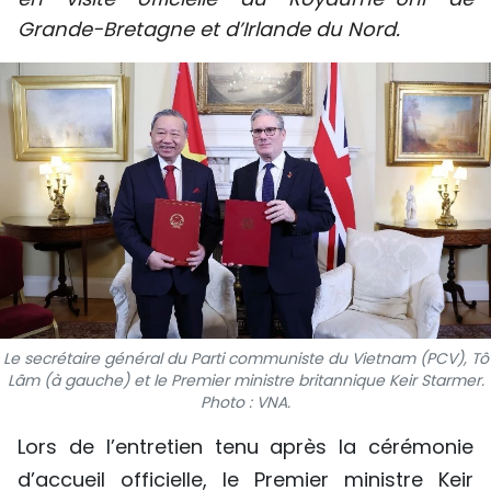
SPORT
Grande-Bretagne et d’Irlande du Nord.
FRANCOPHONIE
PAYS NATAL
INTERNATIONAL
MÉGASTORIE
INFOGRAPHIE
PHOTO
Le secrétaire général du Parti communiste du Vietnam (PCV), Tô
Lâm (à gauche) et le Premier ministre britannique Keir Starmer.
VIDÉO
Photo : VNA.
Lors de l’entretien tenu après la cérémonie
À PROPOS DU "PEUPLE"
d’accueil officielle, le Premier ministre Keir