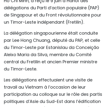
Hô Chi Minh, a reçu le 9 juin à Hanoï des
TIẾNG VIỆT
délégations du Parti d’action populaire (PAP)
de Singapour et du Front révolutionnaire pour
ENGLISH
un Timor-Leste indépendant (Fretilin).
中文
La délégation singapourienne était conduite
par Lee Hong Chuang, député du PAP, et celle
РУССКИЙ
du Timor-Leste par Estanislau da Conceição
ESPAÑOL
Aleixo Maria da Silva, membre du Comité
central du Fretilin et ancien Premier ministre
du Timor-Leste.
Les délégations effectuaient une visite de
travail au Vietnam à l’occasion de leur
participation au colloque sur le rôle des partis
politiques d’Asie du Sud-Est dans l’édification