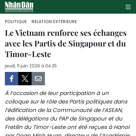
POLITIQUE
RELATION EXTÉRIEURE
Le Vietnam renforce ses échanges
avec les Partis de Singapour et du
PAGE D'ACCUEIL
Timor-Leste
POLITIQUE
jeudi, 11 juin 2026 à 04:35
ÉCONOMIE
SOCIÉTÉ
À l’occasion de leur participation à un
CULTURE
colloque sur le rôle des Partis politiques dans
l’édification de la Communauté de l’ASEAN,
TOURISME
des délégations du PAP de Singapour et du
Fretilin du Timor-Leste ont été reçues à Hanoï
ENVIRONNEMENT
par Doan Minh Huan, directeur de l’Académie