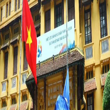
TIẾNG VIỆT
ENGLISH
中文
РУССКИЙ
ESPAÑOL