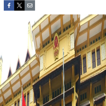
SPORT
FRANCOPHONIE
PAYS NATAL
INTERNATIONAL
MÉGASTORIE
INFOGRAPHIE
PHOTO
VIDÉO
À PROPOS DU "PEUPLE"