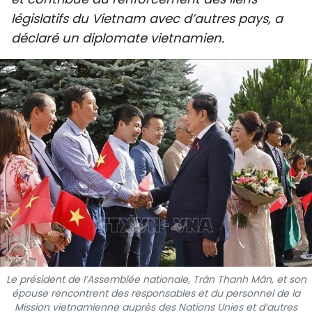
SPORT
législatifs du Vietnam avec d’autres pays, a
déclaré un diplomate vietnamien.
FRANCOPHONIE
PAYS NATAL
INTERNATIONAL
MÉGASTORIE
INFOGRAPHIE
PHOTO
VIDÉO
Le président de l’Assemblée nationale, Trân Thanh Mân, et son
épouse rencontrent des responsables et du personnel de la
À PROPOS DU "PEUPLE"
Mission vietnamienne auprès des Nations Unies et d’autres