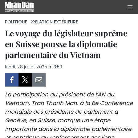
POLITIQUE
RELATION EXTÉRIEURE
Le voyage du législateur suprême
en Suisse pousse la diplomatie
PAGE D'ACCUEIL
parlementaire du Vietnam
POLITIQUE
lundi, 28 juillet 2025 à 13:59
ÉCONOMIE
SOCIÉTÉ
La participation du président de l’AN du
CULTURE
Vietnam, Tran Thanh Man, à la 6e Conférence
mondiale des présidents de parlement à
TOURISME
Genève, en Suisse, marque une étape
importante dans la diplomatie parlementaire
ENVIRONNEMENT
et contribue au renforcement des liens