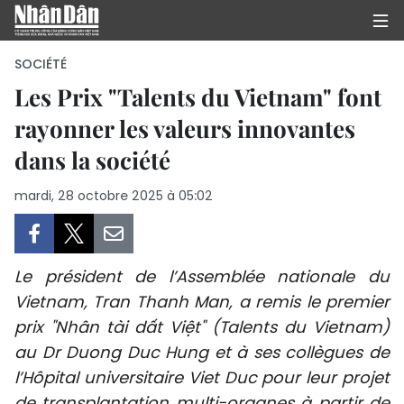
SOCIÉTÉ
Les Prix "Talents du Vietnam" font
rayonner les valeurs innovantes
PAGE D'ACCUEIL
dans la société
POLITIQUE
mardi, 28 octobre 2025 à 05:02
ÉCONOMIE
SOCIÉTÉ
Le président de l’Assemblée nationale du
CULTURE
Vietnam, Tran Thanh Man, a remis le premier
prix "Nhân tài dất Việt" (Talents du Vietnam)
TOURISME
au Dr Duong Duc Hung et à ses collègues de
l’Hôpital universitaire Viet Duc pour leur projet
ENVIRONNEMENT
de transplantation multi-organes à partir de