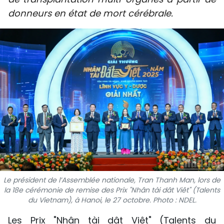
SPORT
donneurs en état de mort cérébrale.
FRANCOPHONIE
PAYS NATAL
INTERNATIONAL
MÉGASTORIE
INFOGRAPHIE
PHOTO
VIDÉO
Le président de l’Assemblée nationale, Tran Thanh Man, lors de
la 18e cérémonie de remise des Prix "Nhân tài dât Viêt" (Talents
du Vietnam), à Hanoi, le 27 octobre. Photo : NDEL.
À PROPOS DU "PEUPLE"
Les Prix "Nhân tài dât Viêt" (Talents du