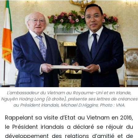
SPORT
FRANCOPHONIE
PAYS NATAL
INTERNATIONAL
MÉGASTORIE
INFOGRAPHIE
L'ambassadeur du Vietnam au Royaume-Uni et en Irlande,
PHOTO
Nguyên Hoàng Long (à droite), présente ses lettres de créances
au Président irlandais, Michael D.Higgins. Photo : VNA.
VIDÉO
Rappelant sa visite d’Etat au Vietnam en 2016,
le Président irlandais a déclaré se réjouir du
À PROPOS DU "PEUPLE"
développement des relations d’amitié et de