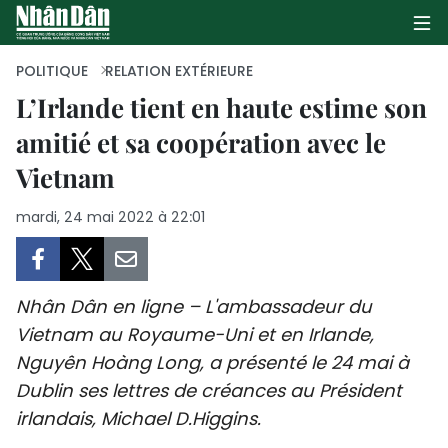
POLITIQUE
RELATION EXTÉRIEURE
L’Irlande tient en haute estime son
amitié et sa coopération avec le
PAGE D'ACCUEIL
Vietnam
POLITIQUE
mardi, 24 mai 2022 à 22:01
ÉCONOMIE
SOCIÉTÉ
Nhân Dân en ligne – L'ambassadeur du
CULTURE
Vietnam au Royaume-Uni et en Irlande,
Nguyên Hoàng Long, a présenté le 24 mai à
TOURISME
Dublin ses lettres de créances au Président
irlandais, Michael D.Higgins.
ENVIRONNEMENT