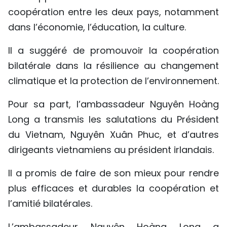
coopération entre les deux pays, notamment
TIẾNG VIỆT
dans l’économie, l’éducation, la culture.
ENGLISH
Il a suggéré de promouvoir la coopération
中文
bilatérale dans la résilience au changement
climatique et la protection de l’environnement.
РУССКИЙ
Pour sa part, l’ambassadeur Nguyên Hoàng
ESPAÑOL
Long a transmis les salutations du Président
du Vietnam, Nguyên Xuân Phuc, et d’autres
dirigeants vietnamiens au président irlandais.
Il a promis de faire de son mieux pour rendre
plus efficaces et durables la coopération et
l’amitié bilatérales.
L’ambassadeur Nguyên Hoàng Long a