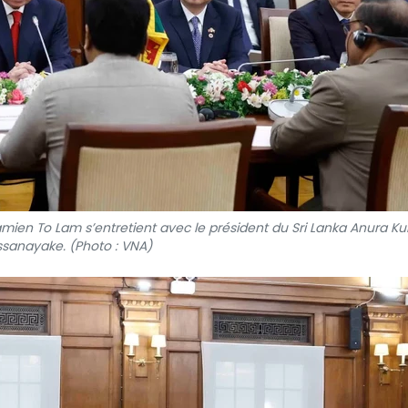
namien To Lam s’entretient avec le président du Sri Lanka Anura K
ssanayake. (Photo : VNA)