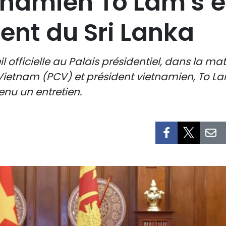
tnamien To Lam s’e
dent du Sri Lanka
 officielle au Palais présidentiel, dans la mat
etnam (PCV) et président vietnamien, To Lam,
nu un entretien.