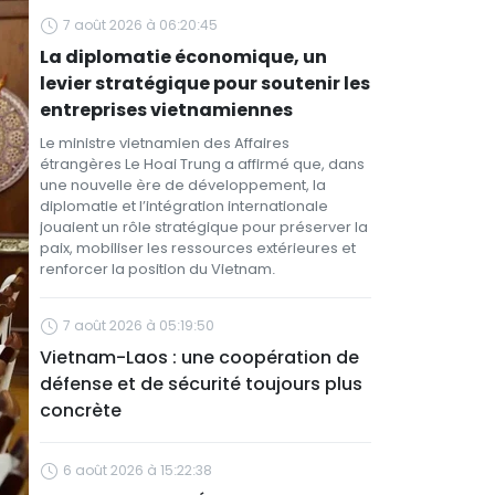
7 août 2026 à 06:20:45
La diplomatie économique, un
levier stratégique pour soutenir les
entreprises vietnamiennes
Le ministre vietnamien des Affaires
étrangères Le Hoai Trung a affirmé que, dans
une nouvelle ère de développement, la
diplomatie et l’intégration internationale
jouaient un rôle stratégique pour préserver la
paix, mobiliser les ressources extérieures et
renforcer la position du Vietnam.
7 août 2026 à 05:19:50
Vietnam-Laos : une coopération de
défense et de sécurité toujours plus
concrète
6 août 2026 à 15:22:38