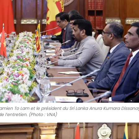
etnamien To Lam et le président du Sri Lanka Anura Kumara Dissan
de l’entretien. (Photo : VNA)