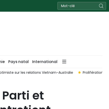
nie
Pays natal
International
olifération des armes de destruction massive : l'AN vietnamienn
Parti et