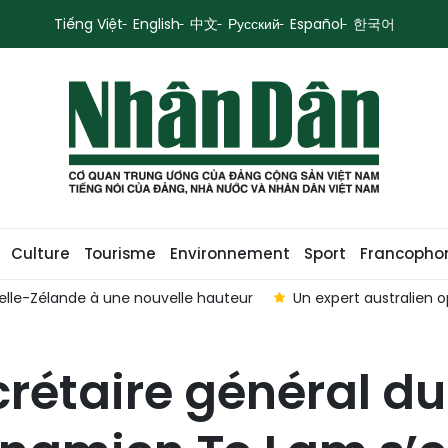
Tiếng Việt
English
中文
Русский
Español
한국어
Culture
Tourisme
Environnement
Sport
Francopho
 australien optimiste sur les relations Vietnam-Australie
Pr
rétaire général du 