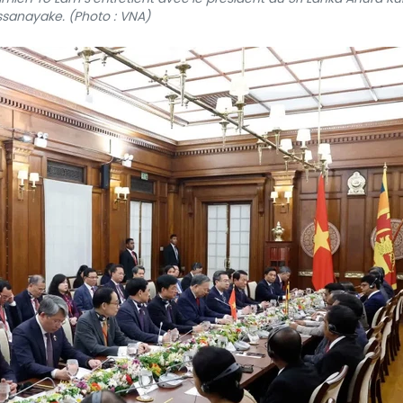
ssanayake. (Photo : VNA)