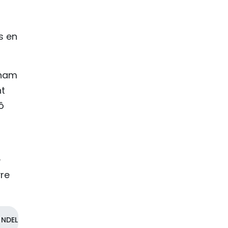
s en
tnam
nt
ô
e
vre
NDEL