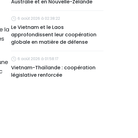
Australie et en Nouvelle-Zélande
6 août 2026 à 02:38:22
Le Vietnam et le Laos
e la
approfondissent leur coopération
es
globale en matière de défense
6 août 2026 à 01:58:17
une
Vietnam-Thaïlande : coopération
c
législative renforcée