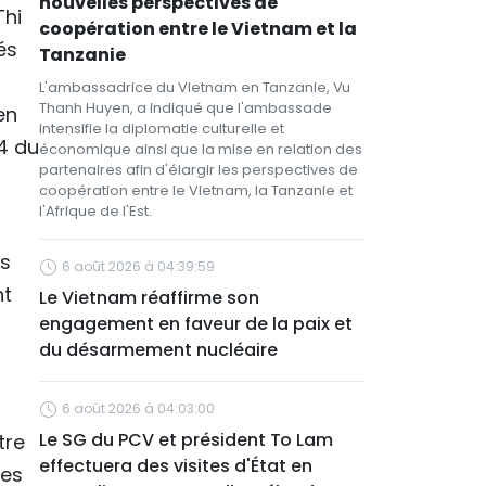
nouvelles perspectives de
Thi
coopération entre le Vietnam et la
és
Tanzanie
L'ambassadrice du Vietnam en Tanzanie, Vu
Thanh Huyen, a indiqué que l'ambassade
en
intensifie la diplomatie culturelle et
24 du
économique ainsi que la mise en relation des
partenaires afin d'élargir les perspectives de
coopération entre le Vietnam, la Tanzanie et
l'Afrique de l'Est.
es
6 août 2026 à 04:39:59
nt
Le Vietnam réaffirme son
engagement en faveur de la paix et
du désarmement nucléaire
6 août 2026 à 04:03:00
Le SG du PCV et président To Lam
tre
effectuera des visites d'État en
ues