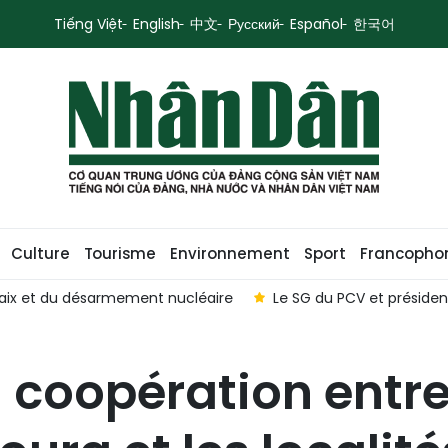
Tiếng Việt
English
中文
Русский
Español
한국어
Culture
Tourisme
Environnement
Sport
Francopho
ites d'État en Australie et en Nouvelle-Zélande
Le Vietnam
coopération entre 