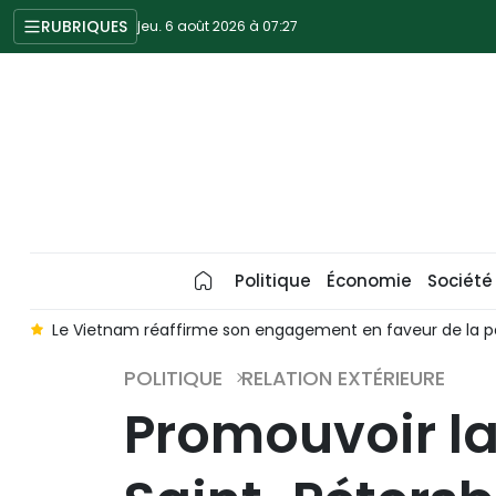
RUBRIQUES
jeu. 6 août 2026 à 07:27
Politique
Économie
Société
cléaire
Le SG du PCV et président To Lam effectuera des vis
POLITIQUE
RELATION EXTÉRIEURE
Promouvoir la 