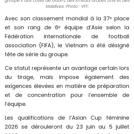
groupe E aux côtés de Guam, des Émirats arabes unis et des
Maldives. Photo : VFF.
TIẾNG VIỆT
Avec son classement mondial à la 37ᵉ place
ENGLISH
et son rang de 6ᵉ équipe d’Asie selon la
Fédération internationale de football
中文
association (FIFA), le Vietnam a été désigné
РУССКИЙ
tête de série du groupe.
ESPAÑOL
Ce statut représente un avantage certain lors
du tirage, mais impose également des
exigences élevées en matière de préparation
et de concentration pour l’ensemble de
l’équipe.
Les qualifications de l’Asian Cup féminine
2026 se dérouleront du 23 juin au 5 juillet