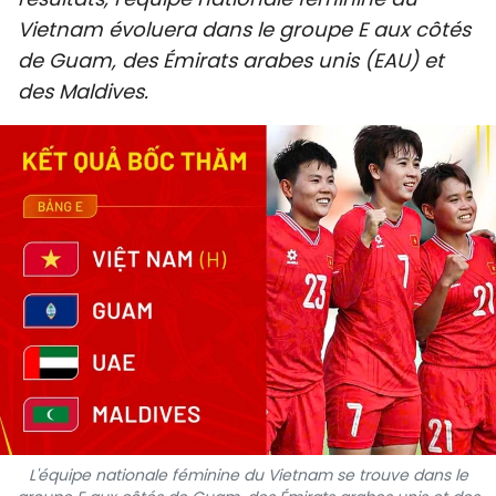
SPORT
Vietnam évoluera dans le groupe E aux côtés
de Guam, des Émirats arabes unis (EAU) et
FRANCOPHONIE
des Maldives.
PAYS NATAL
INTERNATIONAL
MÉGASTORIE
INFOGRAPHIE
PHOTO
VIDÉO
À PROPOS DU "PEUPLE"
L'équipe nationale féminine du Vietnam se trouve dans le