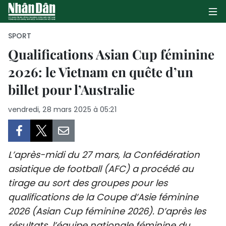
SPORT
Qualifications Asian Cup féminine
2026: le Vietnam en quête d’un
PAGE D'ACCUEIL
billet pour l’Australie
POLITIQUE
vendredi, 28 mars 2025 à 05:21
ÉCONOMIE
SOCIÉTÉ
L’après-midi du 27 mars, la Confédération
CULTURE
asiatique de football (AFC) a procédé au
tirage au sort des groupes pour les
TOURISME
qualifications de la Coupe d’Asie féminine
2026 (Asian Cup féminine 2026). D’après les
ENVIRONNEMENT
résultats, l’équipe nationale féminine du