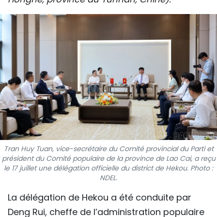
SPORT
FRANCOPHONIE
PAYS NATAL
INTERNATIONAL
MÉGASTORIE
INFOGRAPHIE
Tran Huy Tuan, vice-secrétaire du Comité provincial du Parti et
PHOTO
président du Comité populaire de la province de Lao Cai, a reçu
le 17 juillet une délégation officielle du district de Hekou. Photo :
VIDÉO
NDEL.
La délégation de Hekou a été conduite par
À PROPOS DU "PEUPLE"
Deng Rui, cheffe de l’administration populaire