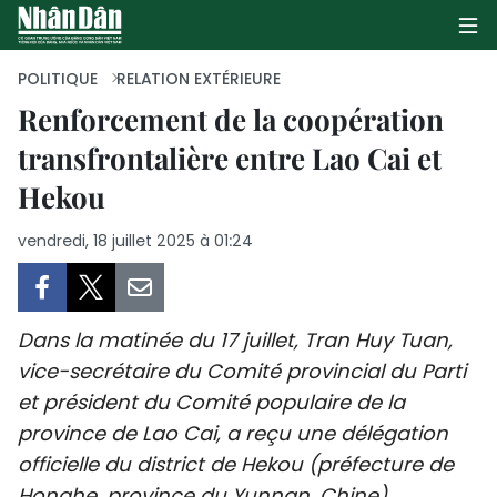
POLITIQUE
RELATION EXTÉRIEURE
Renforcement de la coopération
transfrontalière entre Lao Cai et
PAGE D'ACCUEIL
Hekou
POLITIQUE
vendredi, 18 juillet 2025 à 01:24
ÉCONOMIE
SOCIÉTÉ
Dans la matinée du 17 juillet, Tran Huy Tuan,
CULTURE
vice-secrétaire du Comité provincial du Parti
et président du Comité populaire de la
TOURISME
province de Lao Cai, a reçu une délégation
officielle du district de Hekou (préfecture de
ENVIRONNEMENT
Honghe, province du Yunnan, Chine).