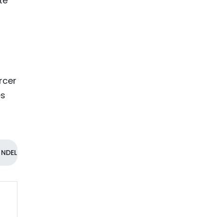
te
rcer
es
NDEL