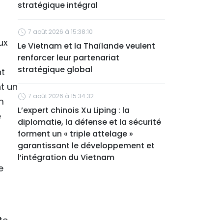
stratégique intégral
7 août 2026 à 15:38:10
ux
Le Vietnam et la Thaïlande veulent
renforcer leur partenariat
stratégique global
nt
nt un
7 août 2026 à 15:34:32
m
L’expert chinois Xu Liping : la
e
diplomatie, la défense et la sécurité
forment un « triple attelage »
garantissant le développement et
l’intégration du Vietnam
e