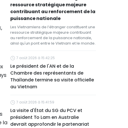
ressource stratégique majeure
contribuant au renforcement de la
puissance nationale
,
Les Vietnamiens de l’étranger constituent une
ressource stratégique majeure contribuant
au renforcement de la puissance nationale,
ainsi qu'un pont entre le Vietnam et le monde.
7 août 2026 à 15:42:25
ux
Le président de l'AN et de la
Chambre des représentants de
ays
Thaïlande termine sa visite officielle
au Vietnam
7 août 2026 à 15:41:59
La visite d'État du SG du PCV et
s
président To Lam en Australie
 la
devrait approfondir le partenariat