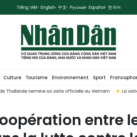
Tiếng Việt
English
中文
Русский
Español
한국어
Culture
Tourisme
Environnement
Sport
Francopho
a visite d'État du SG du PCV et président To Lam en Australie devr
coopération entre l