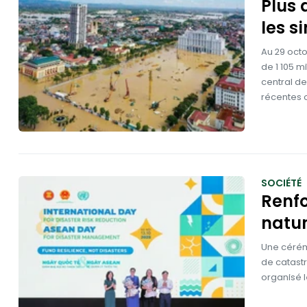
Plus 
les s
Au 29 octo
de 1 105 m
central de
récentes c
SOCIÉTÉ
Renfo
natur
Une cérém
de catastr
organisé l