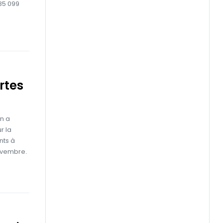
85 099
rtes
en a
r la
nts à
ovembre.