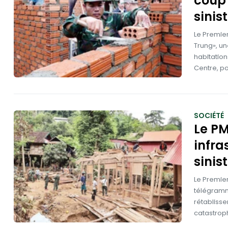
coup 
sinis
Le Premie
Trung», un
habitation
Centre, po
SOCIÉTÉ
Le P
infra
sinis
Le Premier
télégramme
rétablisse
catastroph