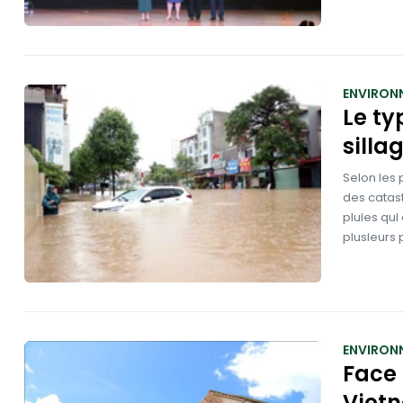
ENVIRON
Le ty
silla
Selon les
des catast
pluies qui
plusieurs 
ENVIRON
Face 
Vietn