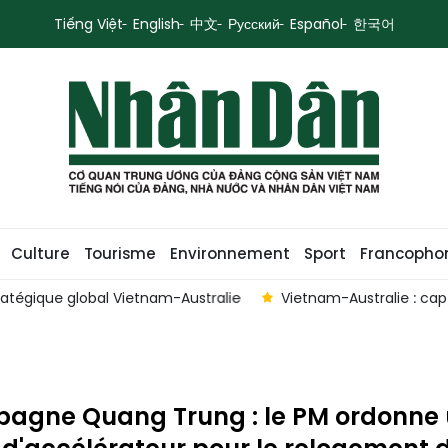
Tiếng Việt
English
中文
Русский
Español
한국어
Culture
Tourisme
Environnement
Sport
Francopho
 Vietnam-Australie
Vietnam-Australie : cap sur 20 milliard
agne Quang Trung : le PM ordonne