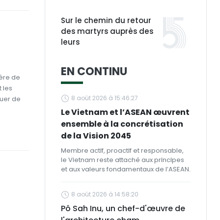
Sur le chemin du retour
des martyrs auprès des
leurs
EN CONTINU
ère de
 les
8 août 2026 à 15:46:27
luer de
Le Vietnam et l’ASEAN œuvrent
ensemble à la concrétisation
de la Vision 2045
Membre actif, proactif et responsable,
le Vietnam reste attaché aux principes
et aux valeurs fondamentaux de l’ASEAN.
8 août 2026 à 14:58:20
Pô Sah Inu, un chef-d'œuvre de