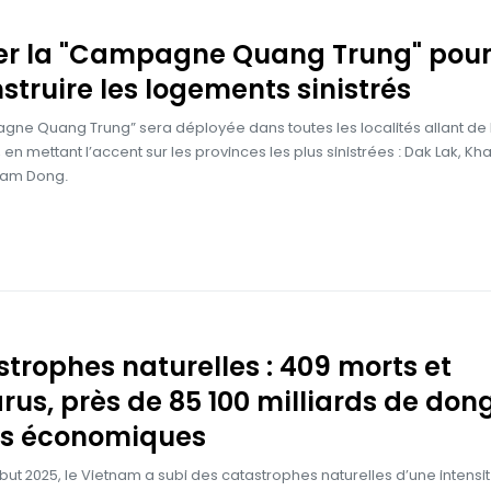
er la "Campagne Quang Trung" pou
struire les logements sinistrés
gne Quang Trung” sera déployée dans toutes les localités allant de 
en mettant l’accent sur les provinces les plus sinistrées : Dak Lak, Kh
 Lam Dong.
trophes naturelles : 409 morts et
rus, près de 85 100 milliards de don
es économiques
ut 2025, le Vietnam a subi des catastrophes naturelles d’une intensit