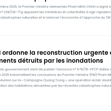
mbre 2025, le Premier ministre vietnamien Pham Minh Chinh a signé l
 239/CĐ-TTg appelant les ministères et collectivités à agir rapidem
catastrophes naturelles et à relancer l’économie à l’approche du Têt
 ordonne la reconstruction urgente
ents détruits par les inondations
 du gouvernement vient de publier l’annonce n° 679/TB-VPCP datée 
2025 transmettant les conclusions du Premier ministre (PM) Pham M
 réunion sur la « Campagne Quang Trung », une opération éclair visant
tion des habitations dévastées par les récentes catastrophes nature