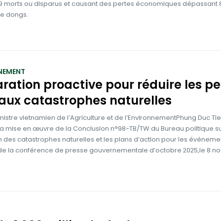
09 morts ou disparus et causant des pertes économiques dépassant 
de dongs.
NEMENT
ration proactive pour réduire les pe
 aux catastrophes naturelles
nistre vietnamien de l’Agriculture et de l’EnvironnementPhung Duc Ti
la mise en œuvre de la Conclusion n°98-TB/TW du Bureau politique su
 des catastrophes naturelles et les plans d’action pour les événeme
s de la conférence de presse gouvernementale d’octobre 2025,le 8 n