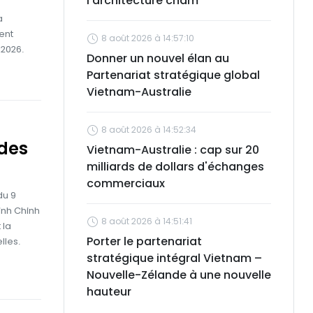
l'architecture cham
a
ent
8 août 2026 à 14:57:10
 2026.
Donner un nouvel élan au
Partenariat stratégique global
Vietnam-Australie
8 août 2026 à 14:52:34
 des
Vietnam-Australie : cap sur 20
milliards de dollars d'échanges
commerciaux
du 9
inh Chinh
8 août 2026 à 14:51:41
 la
Porter le partenariat
lles.
stratégique intégral Vietnam –
Nouvelle-Zélande à une nouvelle
hauteur