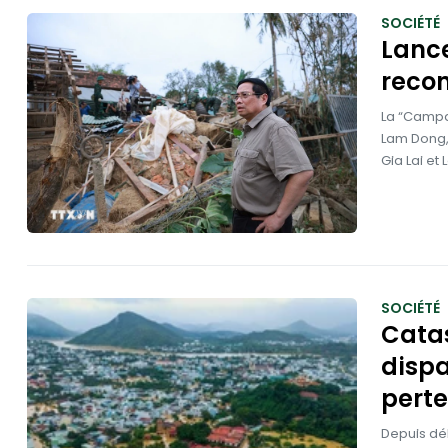
SOCIÉTÉ
Lanc
recon
La “Campa
Lam Dong, 
Gia Lai et
SOCIÉTÉ
Catas
dispa
pert
Depuis déb