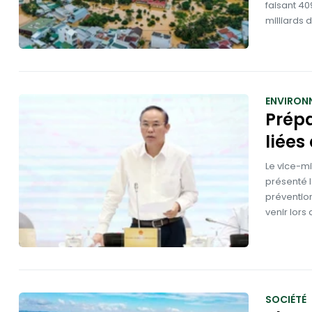
faisant 4
milliards 
ENVIRON
Prépa
liées
Le vice-mi
présenté 
prévention
venir lor
SOCIÉTÉ