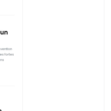
 un
évention
es fortes
ans
e