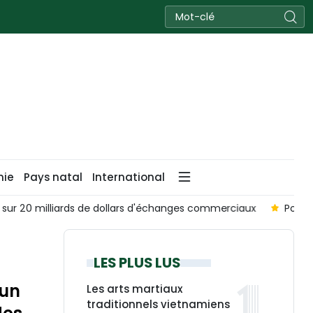
nie
Pays natal
International
s de dollars d'échanges commerciaux
Porter le partenariat 
LES PLUS LUS
 un
Les arts martiaux
traditionnels vietnamiens