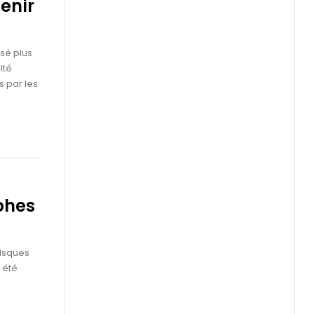
enir
rsé plus
ité
s par les
phes
risques
 été