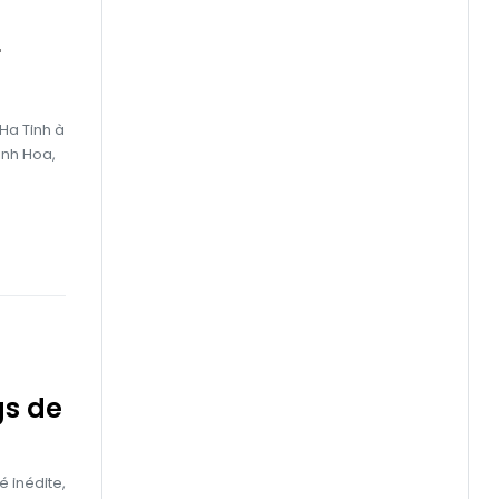
r
Ha Tinh à
anh Hoa,
gs de
é inédite,