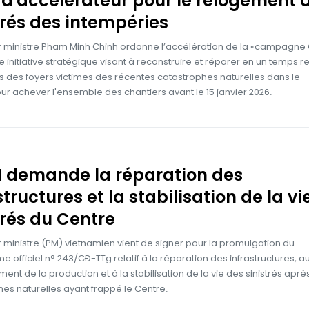
d'accélérateur pour le relogement 
trés des intempéries
r ministre Pham Minh Chinh ordonne l’accélération de la «campagn
e initiative stratégique visant à reconstruire et réparer en un temps r
s des foyers victimes des récentes catastrophes naturelles dans le
ur achever l'ensemble des chantiers avant le 15 janvier 2026.
M demande la réparation des
structures et la stabilisation de la vi
trés du Centre
 ministre (PM) vietnamien vient de signer pour la promulgation du
 officiel n° 243/CĐ-TTg relatif à la réparation des infrastructures, a
ment de la production et à la stabilisation de la vie des sinistrés aprè
es naturelles ayant frappé le Centre.