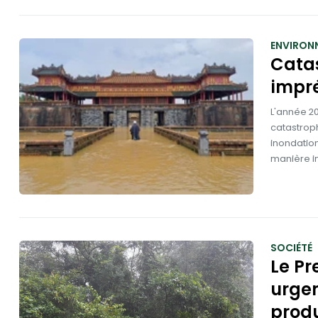
ENVIRON
Catas
impré
L'année 2
catastroph
inondation
manière im
SOCIÉTÉ
Le Pr
urgen
produ