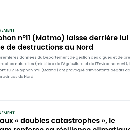
NEMENT
phon n°11 (Matmo) laisse derrière lui
ge de destructions au Nord
 premières données du Département de gestion des digues et de pr
rophes naturelles (ministère de l’Agriculture et de l’Environnement), l
 ont suivi le typhon n°11 (Matmo) ont provoqué d’importants dégâts d
provinces du Nord.
NEMENT
aux « doubles catastrophes », le
am renforce sa résilience climatiqu