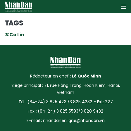
TAGS
#Co Lin
PAGE D'ACCUEIL
POLITIQUE
ÉCONOMIE
Rédacteur en chef :
Lê Quôc Minh
SOCIÉTÉ
Siège principal : 71, rue Hàng Trông, Hoàn Kiêm, Hanoï,
Vietnam
CULTURE
Tél : (84-24) 3 825 4231/3 825 4232 - Ext: 227
TOURISME
Fax : (84-24) 3 825 5593/3 828 9432
E-mail :
nhandanenligne@nhandan.vn
ENVIRONNEMENT