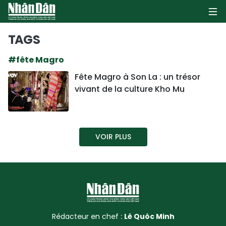
TAGS
#fête Magro
PAGE D'ACCUEIL
Fête Magro à Son La : un trésor
vivant de la culture Kho Mu
POLITIQUE
ÉCONOMIE
VOIR PLUS
SOCIÉTÉ
CULTURE
TOURISME
ENVIRONNEMENT
Rédacteur en chef :
Lê Quôc Minh