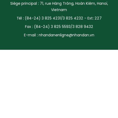
Siège principal : 71, rue Hàng Trông, Hoàn Kiêm, Hanoï,
SPORT
Vietnam
Tél : (84-24) 3 825 4231/3 825 4232 - Ext: 227
FRANCOPHONIE
Fax : (84-24) 3 825 5593/3 828 9432
PAYS NATAL
E-mail :
nhandanenligne@nhandan.vn
INTERNATIONAL
MÉGASTORIE
INFOGRAPHIE
PHOTO
VIDÉO
À PROPOS DU "PEUPLE"