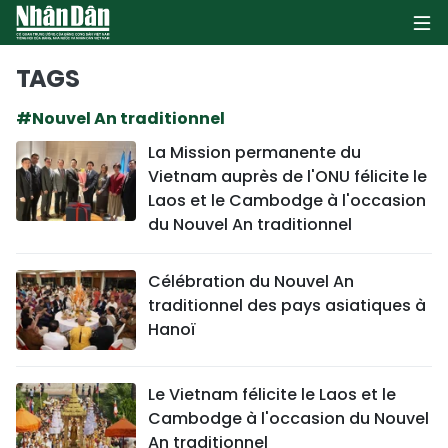
TAGS
#Nouvel An traditionnel
PAGE D'ACCUEIL
La Mission permanente du
Vietnam auprès de l'ONU félicite le
POLITIQUE
Laos et le Cambodge à l'occasion
du Nouvel An traditionnel
ÉCONOMIE
SOCIÉTÉ
Célébration du Nouvel An
traditionnel des pays asiatiques à
CULTURE
Hanoï
TOURISME
Le Vietnam félicite le Laos et le
Cambodge à l'occasion du Nouvel
ENVIRONNEMENT
An traditionnel