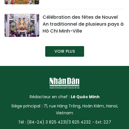
SPORT
Célébration des fêtes de Nouvel
FRANCOPHONIE
An traditionnel de plusieurs pays à
Hô Chi Minh-Ville
PAYS NATAL
INTERNATIONAL
VOIR PLUS
MÉGASTORIE
INFOGRAPHIE
PHOTO
Rédacteur en chef :
Lê Quôc Minh
VIDÉO
Siège principal : 71, rue Hàng Trông, Hoàn Kiêm, Hanoï,
Vietnam
Tél : (84-24) 3 825 4231/3 825 4232 - Ext: 227
À PROPOS DU "PEUPLE"