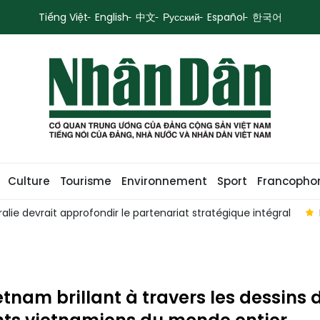
Tiếng Việt
English
中文
Русский
Español
한국어
Culture
Tourisme
Environnement
Sport
Francopho
evrait approfondir le partenariat stratégique intégral
Le Vie
etnam brillant à travers les dessins 