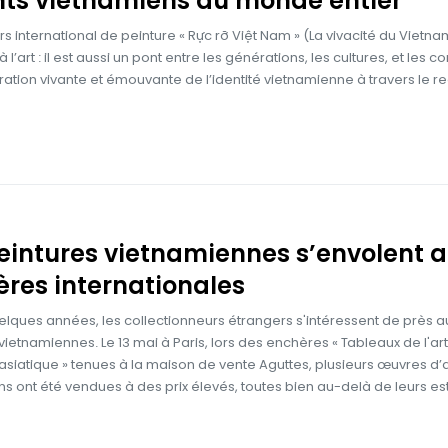
ts vietnamiens du monde entier
s international de peinture « Rực rỡ Việt Nam » (La vivacité du Vietna
à l’art : il est aussi un pont entre les générations, les cultures, et les c
ation vivante et émouvante de l’identité vietnamienne à travers le r
eintures vietnamiennes s’envolent 
res internationales
lques années, les collectionneurs étrangers s'intéressent de près a
vietnamiennes. Le 13 mai à Paris, lors des enchères « Tableaux de l'art
iatique » tenues à la maison de vente Aguttes, plusieurs œuvres d’a
s ont été vendues à des prix élevés, toutes bien au-delà de leurs es