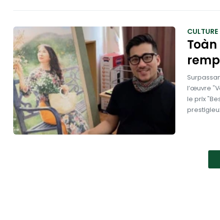
CULTURE
Toàn 
rempo
Surpassan
l’œuvre "
le prix "B
prestigieu