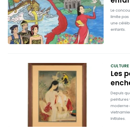
enfan
Le concour
limite pas 
une célébr
enfants.
CULTURE
Les p
enchè
Depuis que
peintures 
moderne as
vietnamien
initiales.