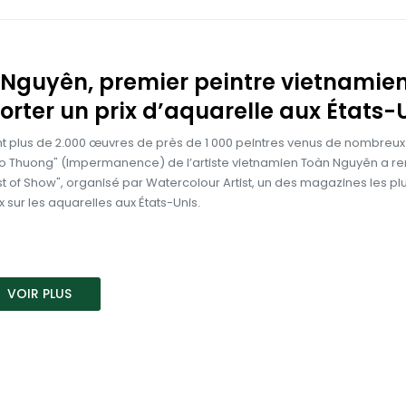
Nguyên, premier peintre vietnamie
rter un prix d’aquarelle aux États-
t plus de 2.000 œuvres de près de 1 000 peintres venus de nombreux
Vo Thuong" (Impermanence) de l’artiste vietnamien Toàn Nguyên a r
est of Show", organisé par Watercolour Artist, un des magazines les pl
x sur les aquarelles aux États-Unis.
VOIR PLUS