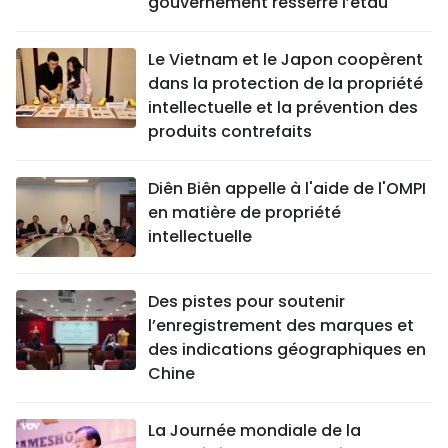
gouvernement resserre l’étau
SPORT
Le Vietnam et le Japon coopèrent
FRANCOPHONIE
dans la protection de la propriété
intellectuelle et la prévention des
PAYS NATAL
produits contrefaits
INTERNATIONAL
Diên Biên appelle à l'aide de l'OMPI
en matière de propriété
MÉGASTORIE
intellectuelle
INFOGRAPHIE
Des pistes pour soutenir
PHOTO
l’enregistrement des marques et
des indications géographiques en
VIDÉO
Chine
À PROPOS DU "PEUPLE"
La Journée mondiale de la