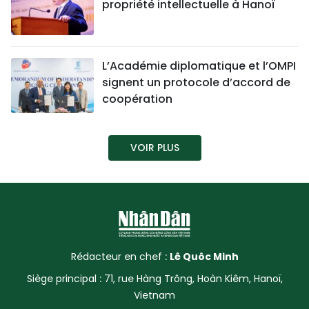
propriété intellectuelle à Hanoï
TIẾNG VIỆT
ENGLISH
L’Académie diplomatique et l’OMPI
signent un protocole d’accord de
中文
coopération
РУССКИЙ
VOIR PLUS
ESPAÑOL
Rédacteur en chef :
Lê Quôc Minh
Siège principal : 71, rue Hàng Trông, Hoàn Kiêm, Hanoï,
Vietnam