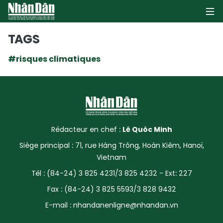
TAGS
#risques climatiques
PAGE D'ACCUEIL
POLITIQUE
ÉCONOMIE
Rédacteur en chef :
Lê Quôc Minh
SOCIÉTÉ
Siège principal : 71, rue Hàng Trông, Hoàn Kiêm, Hanoï,
Vietnam
CULTURE
Tél : (84-24) 3 825 4231/3 825 4232 - Ext: 227
TOURISME
Fax : (84-24) 3 825 5593/3 828 9432
E-mail :
nhandanenligne@nhandan.vn
ENVIRONNEMENT