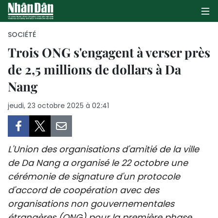
SOCIÉTÉ
Trois ONG s'engagent à verser près
de 2,5 millions de dollars à Da
PAGE D'ACCUEIL
Nang
POLITIQUE
jeudi, 23 octobre 2025 à 02:41
ÉCONOMIE
SOCIÉTÉ
L'Union des organisations d'amitié de la ville
CULTURE
de Da Nang a organisé le 22 octobre une
cérémonie de signature d'un protocole
TOURISME
d'accord de coopération avec des
organisations non gouvernementales
ENVIRONNEMENT
étrangères (ONG) pour la première phase.