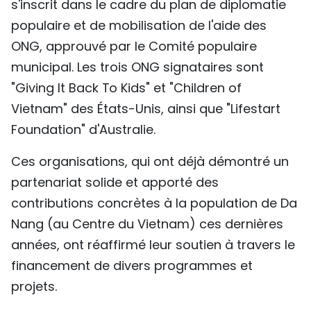
s'inscrit dans le cadre du plan de diplomatie
TIẾNG VIỆT
populaire et de mobilisation de l'aide des
ONG, approuvé par le Comité populaire
ENGLISH
municipal. Les trois ONG signataires sont
中文
"Giving It Back To Kids" et "Children of
Vietnam" des États-Unis, ainsi que "Lifestart
РУССКИЙ
Foundation" d'Australie.
ESPAÑOL
Ces organisations, qui ont déjà démontré un
partenariat solide et apporté des
contributions concrètes à la population de Da
Nang (au Centre du Vietnam) ces dernières
années, ont réaffirmé leur soutien à travers le
financement de divers programmes et
projets.