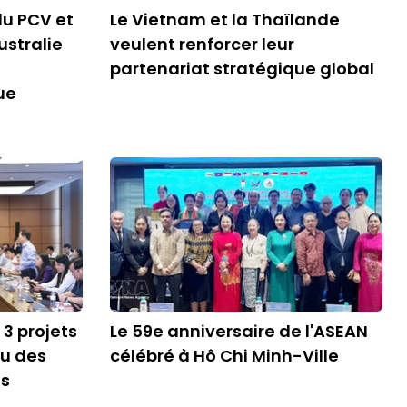
du PCV et
Le Vietnam et la Thaïlande
ustralie
veulent renforcer leur
partenariat stratégique global
ue
3 projets
Le 59e anniversaire de l'ASEAN
nu des
célébré à Hô Chi Minh-Ville
es