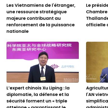
Les Vietnamiens de l'étranger,
Le préside
une ressource stratégique
Chambre 
majeure contribuant au
Thaïlande
renforcement de la puissance
officiell
nationale
L’expert chinois Xu Liping : la
Agricultu
diplomatie, la défense et la
l'AN viet
sécurité forment un « triple
simplific
attelage » garantissant le
administr