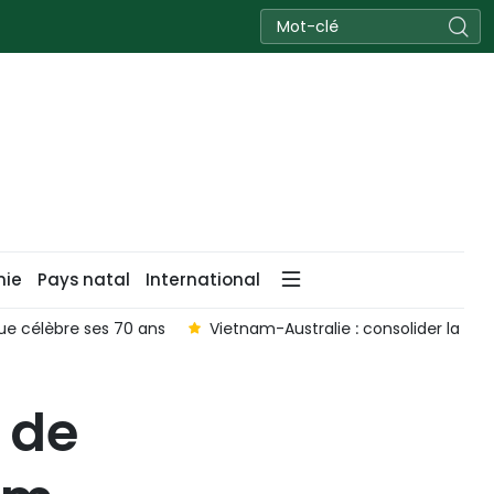
nie
Pays natal
International
ue célèbre ses 70 ans
Vietnam-Australie : consolider la con
e de