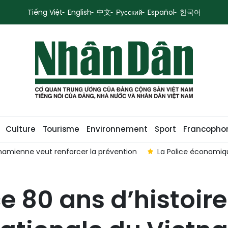
Tiếng Việt
English
中文
Русский
Español
한국어
Culture
Tourisme
Environnement
Sport
Francopho
etnamienne veut renforcer la prévention
La Police économiq
ce 80 ans d’histoir