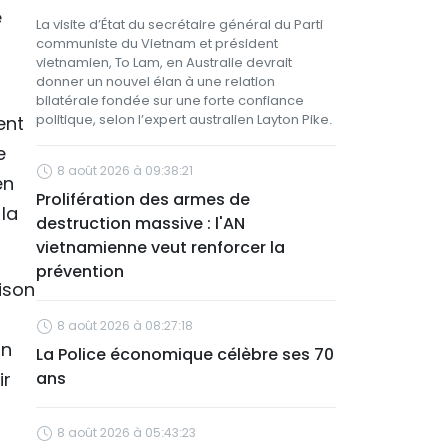
e
La visite d’État du secrétaire général du Parti
communiste du Vietnam et président
vietnamien, To Lam, en Australie devrait
donner un nouvel élan à une relation
bilatérale fondée sur une forte confiance
politique, selon l’expert australien Layton Pike.
ent
e
8 août 2026 à 09:38:21
en
Prolifération des armes de
 la
destruction massive : l'AN
vietnamienne veut renforcer la
prévention
ison
8 août 2026 à 08:27:18
on
La Police économique célèbre ses 70
ir
ans
8 août 2026 à 05:43:23