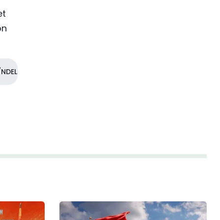
et
on
NDEL