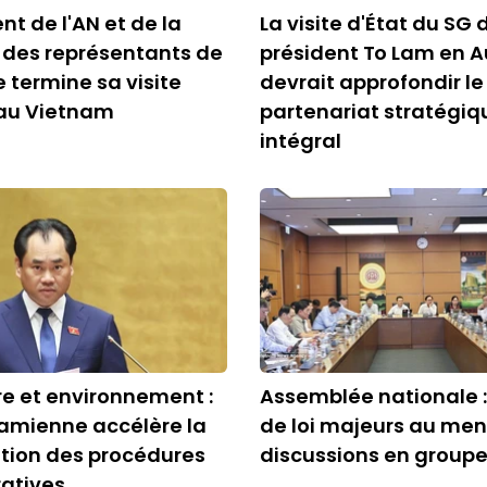
nt de l'AN et de la
La visite d'État du SG 
des représentants de
président To Lam en A
 termine sa visite
devrait approfondir le
e au Vietnam
partenariat stratégiq
intégral
re et environnement :
Assemblée nationale : 
namienne accélère la
de loi majeurs au me
ation des procédures
discussions en group
atives