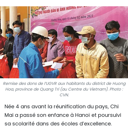
SPORT
FRANCOPHONIE
PAYS NATAL
INTERNATIONAL
MÉGASTORIE
INFOGRAPHIE
Remise des dons de l’UGVR aux habitants du district de Huong
PHOTO
Hoa, province de Quang Tri (au Centre du Vietnam). Photo :
CVN.
VIDÉO
Née 4 ans avant la réunification du pays, Chi
Mai a passé son enfance à Hanoï et poursuivi
À PROPOS DU "PEUPLE"
sa scolarité dans des écoles d’excellence.