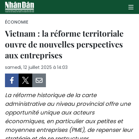
ÉCONOMIE
Vietnam : la réforme territoriale
ouvre de nouvelles perspectives
PAGE D'ACCUEIL
aux entreprises
POLITIQUE
samedi, 12 juillet 2025 à 14:03
ÉCONOMIE
SOCIÉTÉ
La réforme historique de la carte
CULTURE
administrative au niveau provincial offre une
opportunité unique aux acteurs
TOURISME
économiques, en particulier aux petites et
moyennes entreprises (PME), de repenser leur
ENVIRONNEMENT
stratégie et de se restructurer.