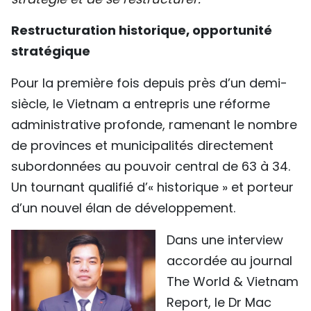
SPORT
Restructuration historique, opportunité
stratégique
FRANCOPHONIE
Pour la première fois depuis près d’un demi-
PAYS NATAL
siècle, le Vietnam a entrepris une réforme
INTERNATIONAL
administrative profonde, ramenant le nombre
de provinces et municipalités directement
MÉGASTORIE
subordonnées au pouvoir central de 63 à 34.
INFOGRAPHIE
Un tournant qualifié d’« historique » et porteur
d’un nouvel élan de développement.
PHOTO
Dans une interview
VIDÉO
accordée au journal
The World & Vietnam
À PROPOS DU "PEUPLE"
Report, le Dr Mac