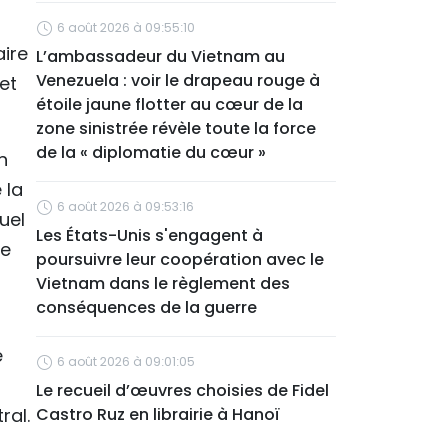
6 août 2026 à 09:55:10
aire
L’ambassadeur du Vietnam au
Venezuela : voir le drapeau rouge à
et
étoile jaune flotter au cœur de la
zone sinistrée révèle toute la force
de la « diplomatie du cœur »
n
 la
6 août 2026 à 09:53:16
uel
Les États-Unis s'engagent à
ue
poursuivre leur coopération avec le
Vietnam dans le règlement des
conséquences de la guerre
e
6 août 2026 à 09:01:05
Le recueil d’œuvres choisies de Fidel
ral.
Castro Ruz en librairie à Hanoï