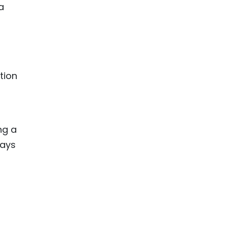
a
tion
ng a
pays