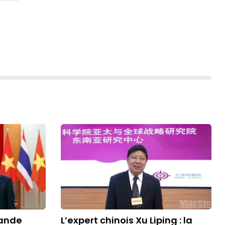
lande
L’expert chinois Xu Liping : la