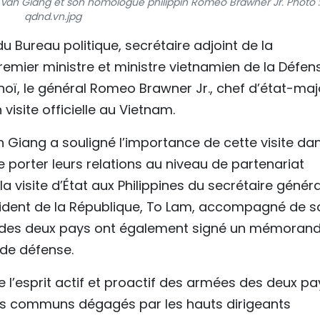
 Van Giang et son homologue philippin Romeo Brawner Jr. Photo :
qdnd.vn.jpg
 Bureau politique, secrétaire adjoint de la
remier ministre et ministre vietnamien de la Défen
anoï, le général Romeo Brawner Jr., chef d’état-maj
visite officielle au Vietnam.
an Giang a souligné l’importance de cette visite dan
 porter leurs relations au niveau de partenariat
la visite d’État aux Philippines du secrétaire génér
ident de la République, To Lam, accompagné de s
se des deux pays ont également signé un mémora
 de défense.
e l’esprit actif et proactif des armées des deux pa
s communs dégagés par les hauts dirigeants