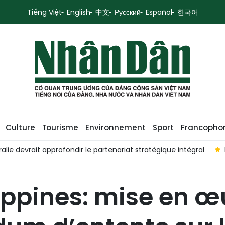
Tiếng Việt
English
中文
Русский
Español
한국어
Culture
Tourisme
Environnement
Sport
Francopho
alie devrait approfondir le partenariat stratégique intégral
ppines: mise en œ