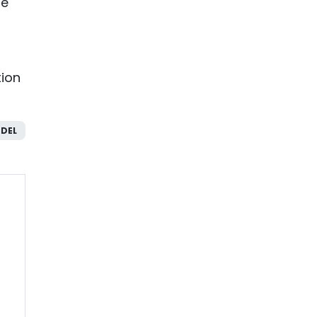
se
tion
DEL