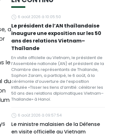
6 août 2026 à 10:05:50
Le président de l’AN thaïlandaise
se, a
inaugure une exposition sur les 50
or
ans des relations Vietnam–
Thaïlande
En visite officielle au Vietnam, le président de
s le
l’Assemblée nationale (AN) et président de la
Chambre des représentants de Thaïlande,
Sophon Zaram, a participé, le 6 août, à la
al du
cérémonie d’ouverture de l’exposition
intitulée «Tisser les liens d’amitié: célébrer les
on
50 ans des relations diplomatiques Vietnam–
ndum
Thaïlande» à Hanoï.
6 août 2026 à 09:57:54
ys
Le ministre malaisien de la Défense
en visite officielle au Vietnam