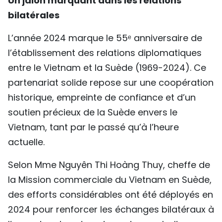
Un jalon marquant dans les relations
TIẾNG VIỆT
bilatérales
ENGLISH
L’année 2024 marque le 55ᵉ anniversaire de
l’établissement des relations diplomatiques
中文
entre le Vietnam et la Suède (1969-2024). Ce
partenariat solide repose sur une coopération
РУССКИЙ
historique, empreinte de confiance et d’un
ESPAÑOL
soutien précieux de la Suède envers le
Vietnam, tant par le passé qu’à l’heure
actuelle.
Selon Mme Nguyên Thi Hoàng Thuy, cheffe de
la Mission commerciale du Vietnam en Suède,
des efforts considérables ont été déployés en
2024 pour renforcer les échanges bilatéraux à