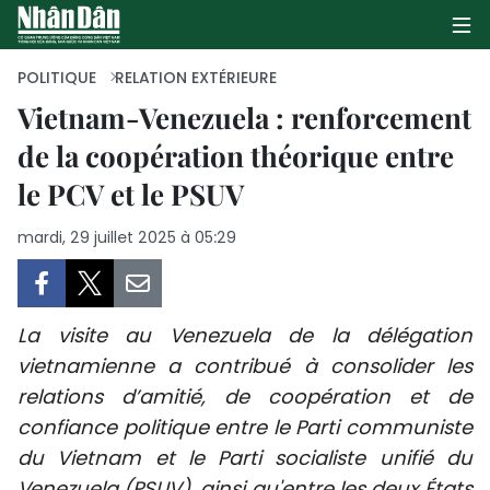
POLITIQUE
RELATION EXTÉRIEURE
Vietnam-Venezuela : renforcement
de la coopération théorique entre
PAGE D'ACCUEIL
le PCV et le PSUV
POLITIQUE
mardi, 29 juillet 2025 à 05:29
ÉCONOMIE
SOCIÉTÉ
La visite au Venezuela de la délégation
CULTURE
vietnamienne a contribué à consolider les
relations d’amitié, de coopération et de
TOURISME
confiance politique entre le Parti communiste
du Vietnam et le Parti socialiste unifié du
ENVIRONNEMENT
Venezuela (PSUV), ainsi qu'entre les deux États