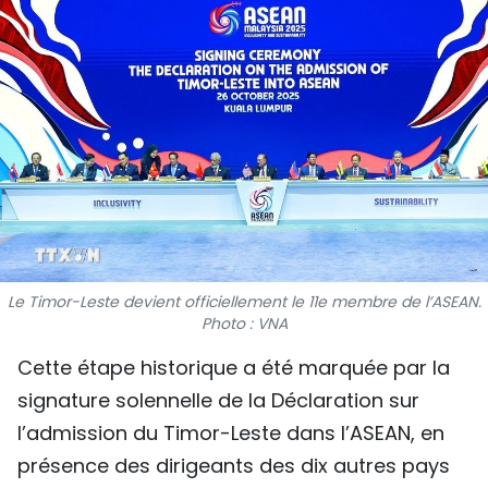
SPORT
FRANCOPHONIE
PAYS NATAL
INTERNATIONAL
MÉGASTORIE
INFOGRAPHIE
Le Timor-Leste devient officiellement le 11e membre de l’ASEAN.
Photo : VNA
PHOTO
Cette étape historique a été marquée par la
VIDÉO
signature solennelle de la Déclaration sur
l’admission du Timor-Leste dans l’ASEAN, en
À PROPOS DU "PEUPLE"
présence des dirigeants des dix autres pays