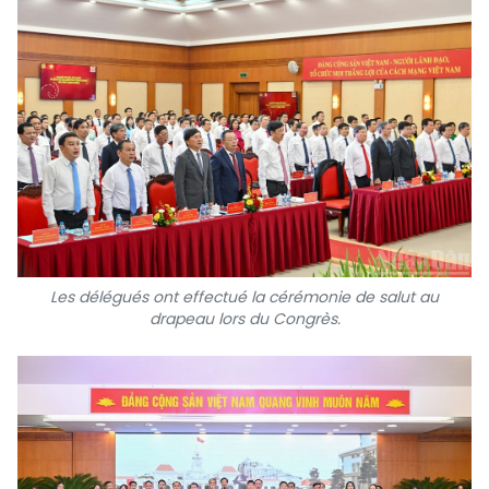
TIẾNG VIỆT
ENGLISH
中文
РУССКИЙ
ESPAÑOL
Les délégués ont effectué la cérémonie de salut au
drapeau lors du Congrès.