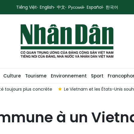
Tiếng Việt
English
中文
Русский
Español
한국어
Culture
Tourisme
Environnement
Sport
Francopho
jours plus concrète
Le Vietnam et les États-Unis souhaiten
ommune à un Vietn