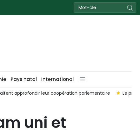
nie
Pays natal
International
t approfondir leur coopération parlementaire
Le président 
am uni et