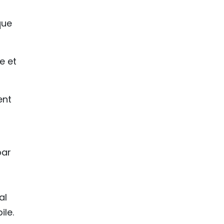
que
e et
ent
par
al
ile.