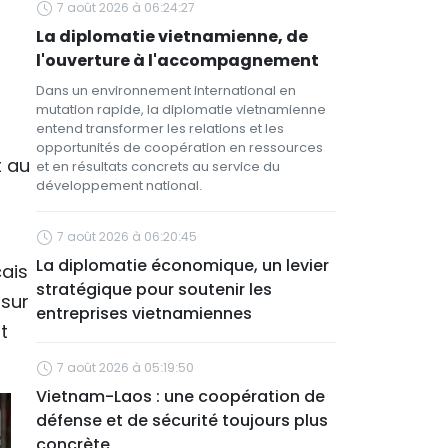
7 août 2026 à 06:24:27
La diplomatie vietnamienne, de
l'ouverture à l'accompagnement
Dans un environnement international en
mutation rapide, la diplomatie vietnamienne
entend transformer les relations et les
opportunités de coopération en ressources
t au
et en résultats concrets au service du
développement national.
7 août 2026 à 06:20:45
La diplomatie économique, un levier
çais
stratégique pour soutenir les
 sur
entreprises vietnamiennes
t
7 août 2026 à 05:19:50
Vietnam-Laos : une coopération de
défense et de sécurité toujours plus
concrète