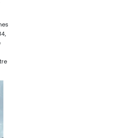
rmes
34,
e
tre