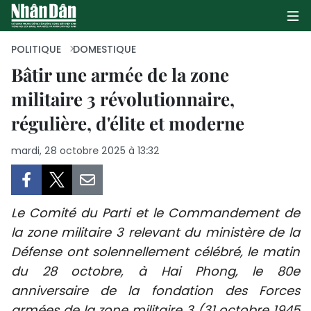
POLITIQUE
DOMESTIQUE
Bâtir une armée de la zone
militaire 3 révolutionnaire,
PAGE D'ACCUEIL
régulière, d'élite et moderne
POLITIQUE
mardi, 28 octobre 2025 à 13:32
ÉCONOMIE
SOCIÉTÉ
Le Comité du Parti et le Commandement de
CULTURE
la zone militaire 3 relevant du ministère de la
Défense ont solennellement célébré, le matin
TOURISME
du 28 octobre, à Hai Phong, le 80e
anniversaire de la fondation des Forces
ENVIRONNEMENT
armées de la zone militaire 3 (31 octobre 1945