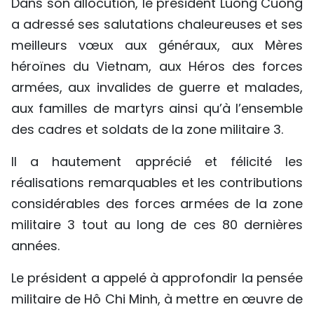
Dans son allocution, le président Luong Cuong
TIẾNG VIỆT
a adressé ses salutations chaleureuses et ses
meilleurs vœux aux généraux, aux Mères
ENGLISH
héroïnes du Vietnam, aux Héros des forces
中文
armées, aux invalides de guerre et malades,
aux familles de martyrs ainsi qu’à l’ensemble
РУССКИЙ
des cadres et soldats de la zone militaire 3.
ESPAÑOL
Il a hautement apprécié et félicité les
réalisations remarquables et les contributions
considérables des forces armées de la zone
militaire 3 tout au long de ces 80 dernières
années.
Le président a appelé à approfondir la pensée
militaire de Hô Chi Minh, à mettre en œuvre de