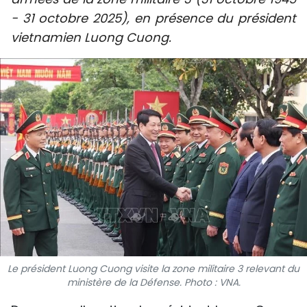
SPORT
- 31 octobre 2025), en présence du président
vietnamien Luong Cuong.
FRANCOPHONIE
PAYS NATAL
INTERNATIONAL
MÉGASTORIE
INFOGRAPHIE
PHOTO
VIDÉO
Le président Luong Cuong visite la zone militaire 3 relevant du
ministère de la Défense. Photo : VNA.
À PROPOS DU "PEUPLE"